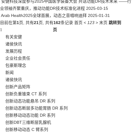
安健科技深度参与2025中国医学装备大会 共话功能DR技术未来 ——行
业领袖齐聚重庆，推动功能DR技术标准化进程
2025-03-15
Arab Health2025全球首展，动态之音唱响迪拜
2025-01-31
目前在第
1
页,
共有
21
页,
共有
162
条记录
首页
<
1
2
3
>
末页
跳转到
页
有关安健
诸侯快讯
发展历程
企业社会责任
包豪斯理念
新闻
诸侯快讯
创新产品矩阵
创新负重锥束 CT 系列
创新动态功能悬吊 DR 系列
创新动态断层多功能胃肠 DR 系列
创新移动动态功能 DR 系列
创新DBT三维断层乳腺机
创新移动动态 C 臂系列